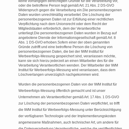
keine vorrangigen berechtigten Gründe für die Verarbeitung vor,
oder die betroffene Person legt gemäß Art. 21 Abs. 2 DS-GVO
Widerspruch gegen die Verarbeitung ein.Die personenbezogenen
Daten wurden unrechtmäßig verarbeitet. Die Löschung der
personenbezogenen Daten ist zur Erfüllung einer rechtlichen
Verpflichtung nach dem Unionsrecht oder dem Recht der
Mitgliedstaaten erforderlich, dem der Verantwortliche
unterliegt.Die personenbezogenen Daten wurden in Bezug auf
angebotene Dienste der Informationsgesellschaft gemäß Art. 8
Abs. 1 DS-GVO erhoben.Sofern einer der oben genannten
Gründe zutrifft und eine betroffene Person die Löschung von
personenbezogenen Daten, die bei der IWM Institut für
Werbeerfolgs-Messung gespeichert sind, veranlassen möchte,
kann sie sich hierzu jederzeit an einen Mitarbeiter des für die
Verarbeitung Verantwortlichen wenden. Der Mitarbeiter der IWM
Institut für Werbeerfolgs-Messung wird veranlassen, dass dem
Löschverlangen unverzüglich nachgekommen wird.
Wurden die personenbezogenen Daten von der IWM Institut für
Werbeerfolgs-Messung öffentlich gemacht und ist unser
Unternehmen als Verantwortlicher gemäß Art. 17 Abs. 1 DS-GVO
zur Löschung der personenbezogenen Daten verpflichtet, so trifft
die IWM Institut für Werbeerfolgs-Messung unter Berücksichtigung
der verfügbaren Technologie und der Implementierungskosten
angemessene Maßnahmen, auch technischer Art, um andere für
die Datenverarbeitung Verantwortliche, welche die veröffentlichten