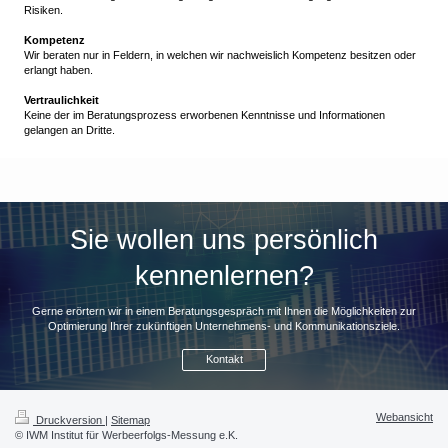
Risiken.
Kompetenz
Wir beraten nur in Feldern, in welchen wir nachweislich Kompetenz besitzen oder
erlangt haben.
Vertraulichkeit
Keine der im Beratungsprozess erworbenen Kenntnisse und Informationen
gelangen an Dritte.
Sie wollen uns persönlich
kennenlernen?
Gerne erörtern wir in einem Beratungsgespräch mit Ihnen die Möglichkeiten zur
Optimierung Ihrer zukünftigen Unternehmens- und Kommunikationsziele.
Kontakt
Webansicht
Druckversion
|
Sitemap
© IWM Institut für Werbeerfolgs-Messung e.K.